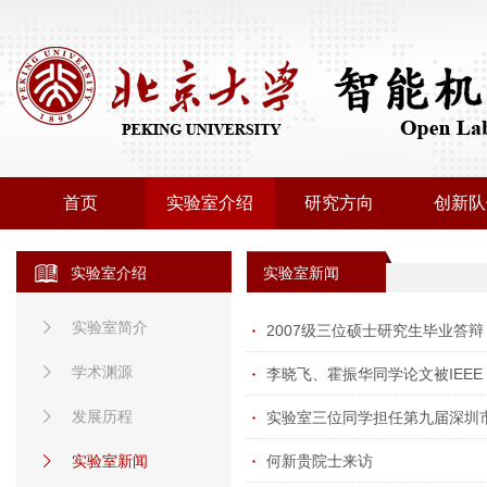
首页
实验室介绍
研究方向
创新队
实验室介绍
实验室新闻
实验室简介
2007级三位硕士研究生毕业答辩
学术渊源
李晓飞、霍振华同学论文被IEEE
发展历程
实验室三位同学担任第九届深圳
实验室新闻
何新贵院士来访