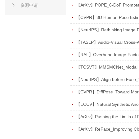
【ArXiv】POPE_6-DoF Promptable 
资源申请
【CVPR】3D Human Pose Estimatio
【NeurIPS】Rethinking Image Res
【TASLP】Audio-Visual Cross-Att
【RAL】Overhead Image Factors
【CVPR】DiffPose_Toward More 
【ECCV】Natural Synthetic Anomal
【ArXiv】Pushing the Limits of F
【ArXiv】ReFace_Improving Cloth