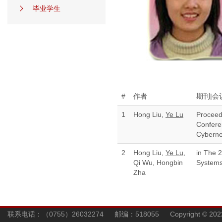
毕业学生
#
作者
期刊|会
1
Hong Liu,
Ye Lu
Proceedi
Confere
Cyberne
2
Hong Liu,
Ye Lu
,
in The 
Qi Wu, Hongbin
Systems
Zha
联系电话：（0755）26032274 邮编：518055 Copyright © 202